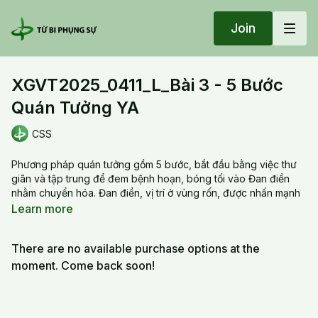
Join
XGVT2025_0411_L_Bài 3 - 5 Bước
Quán Tưởng YA
CSS
Phương pháp quán tưởng gồm 5 bước, bắt đầu bằng việc thư
giãn và tập trung để đem bệnh hoạn, bóng tối vào Đan điền
nhằm chuyển hóa. Đan điền, vị trí ở vùng rốn, được nhấn mạnh
là trung tâm của sức sống mạnh nhất và nơi tập trung năng
Learn more
lượng để hóa giải tiêu cực. Triết lý cốt lõi của tu tập là "tu là là"
(trở thành, hiện hữu) thay vì "tu là có" (đạt được kết quả vật
There are no available purchase options at the
chất), tránh đi vào tà đạo. Thực hành này nhằm khai mở "tứ
hợp liên hoa" để phát triển Đại Từ Đại Bi, vượt qua bản ngã và
moment. Come back soon!
chuyển hóa từ phàm thân thành Phổ thân bất diệt. Giảng viên
khuyến khích tu luyện liên tục và tinh tấn, bởi Pháp đòi hỏi sự
thay đổi định nghĩa về bản thân chứ không phải tìm kiếm kết