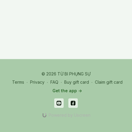
quả bên ngoài.
XGVT2025_0411_L_Bài 3 - 5 Bước Quán Tưởng YA
© 2026 TỪ BI PHỤNG SỰ
Terms
∙
Privacy
∙
FAQ
∙
Buy gift card
∙
Claim gift card
Get the app ->
Powered by Uscreen