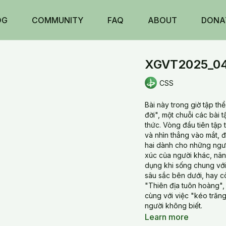
OG
COMMUNITY
FAQ
ABOUT
DONA
XGVT2025_041
CSS
Bài này trong giờ tập t
đời", một chuỗi các bài t
thức. Vòng đầu tiên tập
và nhìn thẳng vào mắt, đ
hai dành cho những ngườ
xúc của người khác, nân
dụng khi sống chung với 
sâu sắc bên dưới, hay c
"Thiên địa tuôn hoàng", 
cùng với việc "kéo trăn
người không biết.
Learn more
This lecture during the