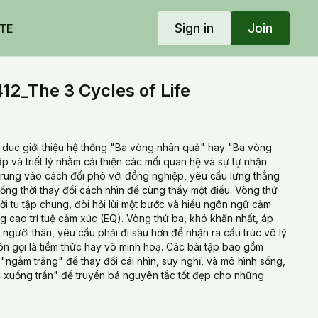
Sign in
Join
TE
2_The 3 Cycles of Life
hể duc giới thiệu hệ thống "Ba vòng nhân quả" hay "Ba vòng
ập và triết lý nhằm cải thiện các mối quan hệ và sự tự nhận
 trung vào cách đối phó với đồng nghiệp, yêu cầu lưng thẳng
ồng thời thay đổi cách nhìn để cùng thấy một điều. Vòng thứ
i tu tập chung, đòi hỏi lùi một bước và hiểu ngôn ngữ cảm
g cao trí tuệ cảm xúc (EQ). Vòng thứ ba, khó khăn nhất, áp
người thân, yêu cầu phải đi sâu hơn để nhận ra cấu trúc vô lý
òn gọi là tiềm thức hay vô minh hoạ. Các bài tập bao gồm
"ngắm trăng" để thay đổi cái nhìn, suy nghĩ, và mô hình sống,
g xuống trần" để truyền bá nguyên tắc tốt đẹp cho những
 morning exercise mentions the "Three Cycles of Life" system,