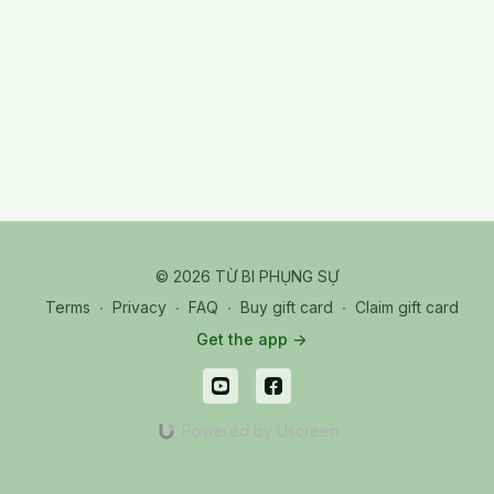
XGVT2026_0328_M_Dharma Objects
© 2026 TỪ BI PHỤNG SỰ
Terms
∙
Privacy
∙
FAQ
∙
Buy gift card
∙
Claim gift card
Get the app ->
Powered by Uscreen