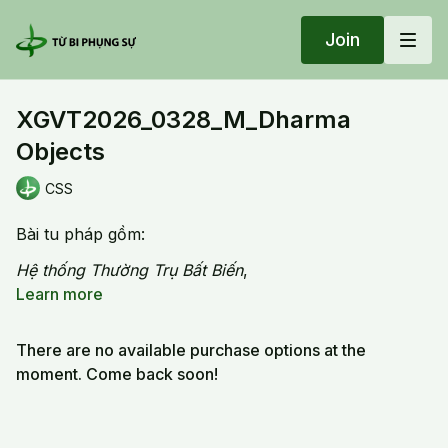
Join
XGVT2026_0328_M_Dharma
Objects
CSS
Bài tu pháp gồm:
Hệ thống Thường Trụ Bất Biến
,
Hệ thống Liên Hoa Bồ‑đề Tâm
Learn more
.
Phần tu alignment (tụng và trì)
There are no available purchase options at the
The dharma object session includes:
moment. Come back soon!
The ever-present system.
The Lotus Bodhicitta system
Alignment practice (aloud and mental recitation)