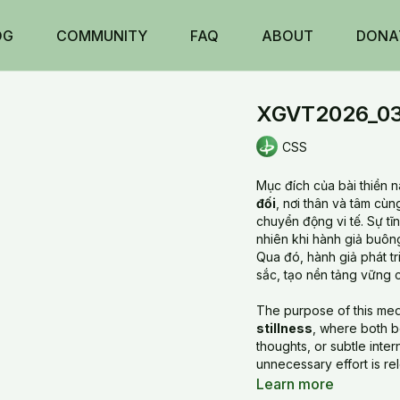
OG
COMMUNITY
FAQ
ABOUT
DONA
XGVT2026_03
CSS
Mục đích của bài thiền n
đối
, nơi thân và tâm cù
chuyển động vi tế. Sự tĩ
nhiên khi hành giả buông
Qua đó, hành giả phát tr
sắc, tạo nền tảng vững 
The purpose of this medit
stillness
, where both bo
thoughts, or subtle inte
unnecessary effort is re
Through this practice, th
Learn more
perceptive awareness, f