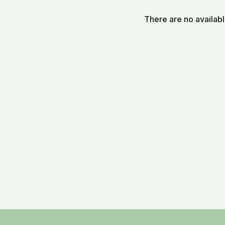
stages.
There are no availab
XGVT2026_0329_M_Still