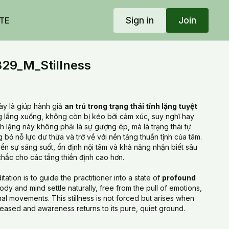
Sign in
Join
TE
29_M_Stillness
ày là giúp hành giả
an trú trong trạng thái tĩnh lặng tuyệt
ng lắng xuống, không còn bị kéo bởi cảm xúc, suy nghĩ hay
nh lặng này không phải là sự gượng ép, mà là trạng thái tự
 bỏ nỗ lực dư thừa và trở về với nền tảng thuần tịnh của tâm.
iển sự sáng suốt, ổn định nội tâm và khả năng nhận biết sâu
chắc cho các tầng thiền định cao hơn.
ation is to guide the practitioner into a state of
profound
dy and mind settle naturally, free from the pull of emotions,
rnal movements. This stillness is not forced but arises when
leased and awareness returns to its pure, quiet ground.
e meditator cultivates clarity, inner stability, and deep
orming a solid foundation for more advanced meditative