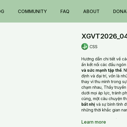
OG
COMMUNITY
FAQ
ABOUT
DONA
XGVT2026_040
CSS
Hướng dẫn chi tiết về c
ấn kết nối các đầu ngón
và sức mạnh tập thể
. 
định và đại trí, vốn là n
thay vì thu mình trong 
chạm nhau, Thầy truyền t
dưới mọi áp lực, tránh p
cùng, một câu chuyện th
bất nhị
và sự bình tĩnh 
những thời khắc gian na
XGVT2026_0401_Ấn Phổ 
Learn more