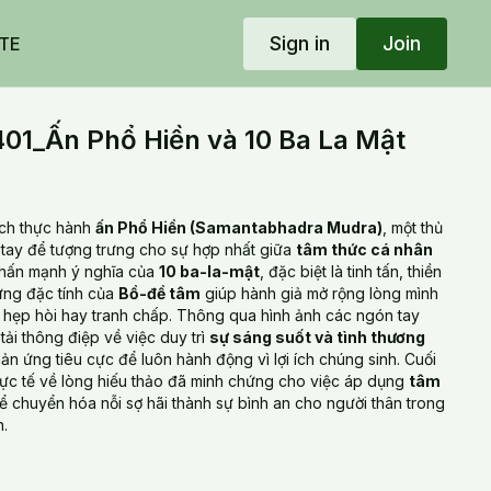
Sign in
Join
TE
1_Ấn Phổ Hiền và 10 Ba La Mật
ách thực hành
ấn Phổ Hiền (Samantabhadra Mudra)
, một thủ
 tay để tượng trưng cho sự hợp nhất giữa
tâm thức cá nhân
Nhấn mạnh ý nghĩa của
10 ba-la-mật
, đặc biệt là tinh tấn, thiền
hững đặc tính của
Bồ-đề tâm
giúp hành giả mở rộng lòng mình
sự hẹp hòi hay tranh chấp. Thông qua hình ảnh các ngón tay
ải thông điệp về việc duy trì
sự sáng suốt và tình thương
hản ứng tiêu cực để luôn hành động vì lợi ích chúng sinh. Cuối
ực tế về lòng hiếu thảo đã minh chứng cho việc áp dụng
tâm
để chuyển hóa nỗi sợ hãi thành sự bình an cho người thân trong
n.
Hiền và 10 Ba La Mật